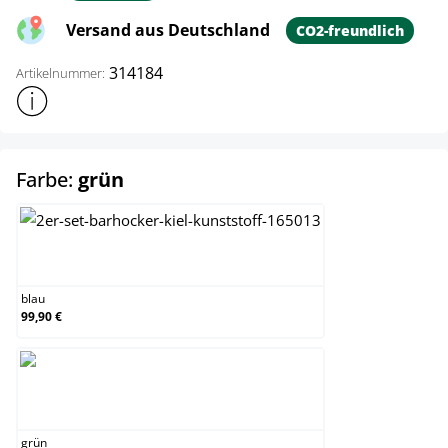
Versand aus Deutschland
CO2-freundlich
314184
Artikelnummer:
Weitere Produktinformationen anzeigen
auswählen
Farbe:
grün
blau
blau
99,90 €
grün
grün