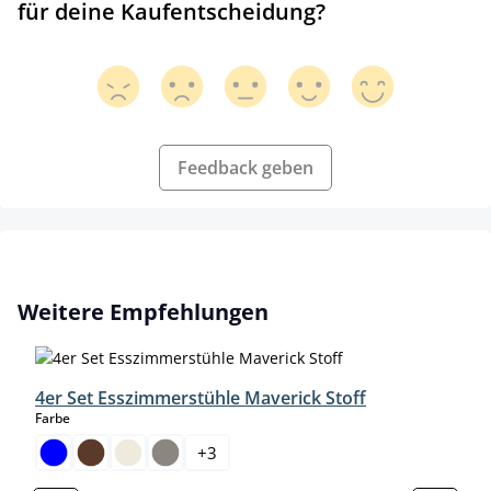
für deine Kaufentscheidung?
Feedback geben
Produktgalerie überspringen
Weitere Empfehlungen
4er Set Esszimmerstühle Maverick Stoff
auswählen
Farbe
+
3