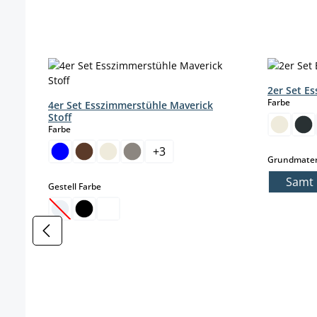
Produktgalerie überspringen
2er Set E
auswä
Farbe
4er Set Esszimmerstühle Maverick
Stoff
auswählen
Farbe
+
3
Grundmater
Samt
auswählen
Gestell Farbe
(Diese Option ist zurzeit nicht verfügbar.)