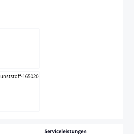
eit nicht verfügbar.)
ählen
om
warz
Serviceleistungen