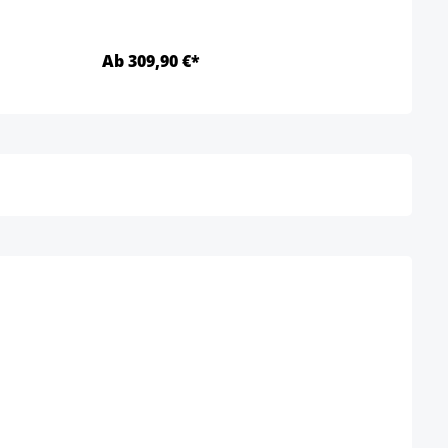
Ab 309,90 €*
Ab 1
Details