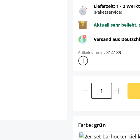
Lieferzeit: 1 - 2 Werk
(Paketservice)
Aktuell sehr beliebt, 
Versand aus Deutsch
314189
Artikelnummer:
Weitere Produktinformatione
Produkt Anzahl: G
auswählen
Farbe:
grün