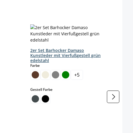
2er Set Barhocker Damaso
Kunstleder mit Vierfußgestell grün
edelstahl
auswählen
Farbe
+
5
auswählen
Gestell Farbe
4er 
Samt
Farbe