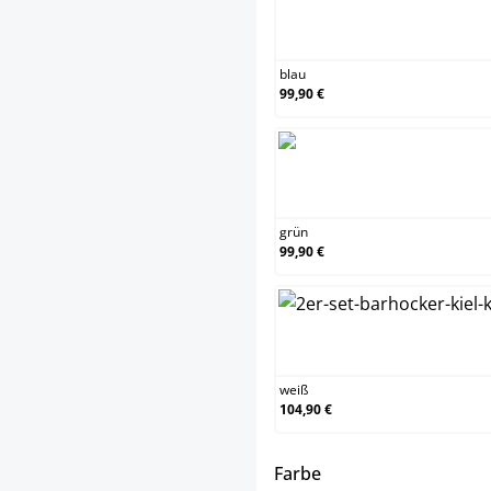
blau
blau
99,90 €
grü
grün
99,90 €
wei
weiß
104,90 €
auswählen
Farbe