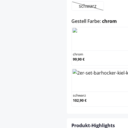
schwarz
(Diese Option ist zurz
ausw
Gestell Farbe:
chrom
chr
chrom
99,90 €
sch
schwarz
102,90 €
Produkt-Highlights