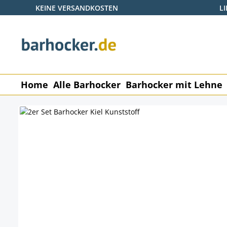
KEINE VERSANDKOSTEN
L
 Hauptinhalt springen
Zur Suche springen
Zur Hauptnavigation springen
Home
Alle Barhocker
Barhocker mit Lehne