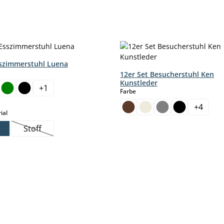
sszimmerstuhl Luena
hlen
12er Set Besucherstuhl Ken
Kunstleder
+
1
auswählen
Farbe
+
4
auswählen
ial
Stoff
(Diese Option ist zurzeit nicht verfügbar.)