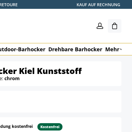
 RETOURE
KAUF AUF RECHNUNG
Shoppin
utdoor-Barhocker
Drehbare Barhocker
Mehr
M
cker Kiel Kunststoff
e:
chrom
dung kostenfrei
Kostenfrei