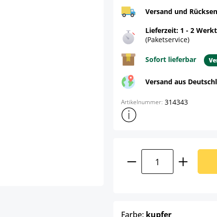
Versand und Rücksen
Lieferzeit: 1 - 2 Werk
(Paketservice)
Sofort lieferbar
Ve
Versand aus Deutsch
314343
Artikelnummer:
Weitere Produktinformatione
Produkt Anzahl: G
auswählen
Farbe:
kupfer