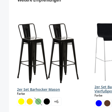
Weitere Empfehlungen
Produktgalerie überspringen
2er Set B
2er Set Barhocker Mason
Vierfußges
auswählen
Farbe
auswä
Farbe
+
6
(Diese Option ist zurzeit nicht verfügbar.)