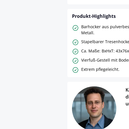
Produkt-Highlights
Barhocker aus pulverbe
Metall.
Stapelbarer Tresenhocke
Ca. Maße: BxHxT: 43x76x
Vierfuß-Gestell mit Bod
Extrem pflegeleicht.
K
d
u