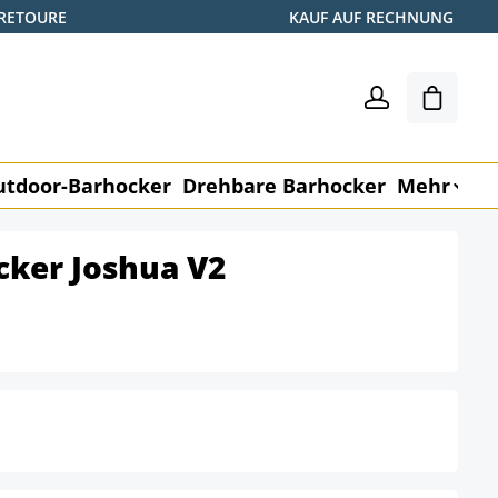
 RETOURE
KAUF AUF RECHNUNG
Warenk
utdoor-Barhocker
Drehbare Barhocker
Mehr
M
cker Joshua V2