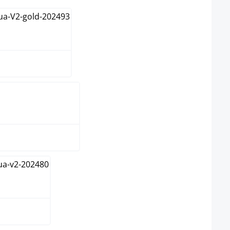
d
pfer
rz