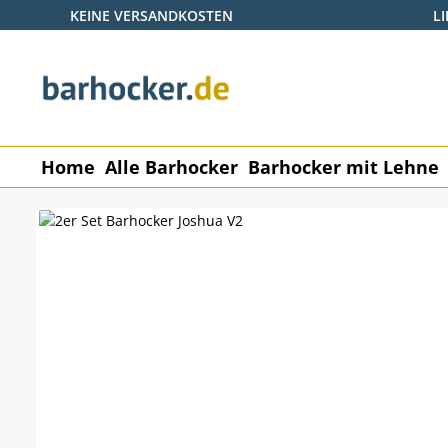
KEINE VERSANDKOSTEN
L
 Hauptinhalt springen
Zur Suche springen
Zur Hauptnavigation springen
Home
Alle Barhocker
Barhocker mit Lehne