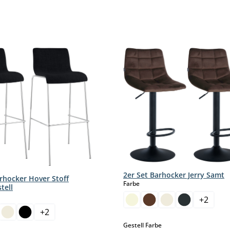
2er Set Barhocker Jerry Samt
arhocker Hover Stoff
auswählen
Farbe
tell
hlen
+
2
+
2
auswählen
Gestell Farbe