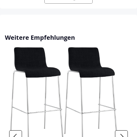
Produktgalerie überspringen
Weitere Empfehlungen