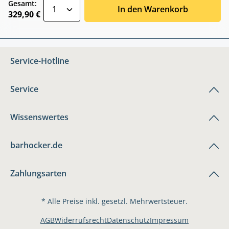
zentheme.component.product.quantitySele
Gesamt:
In den Warenkorb
329,90 €
Service-Hotline
Service
Wissenswertes
barhocker.de
Zahlungsarten
* Alle Preise inkl. gesetzl. Mehrwertsteuer.
AGB
Widerrufsrecht
Datenschutz
Impressum