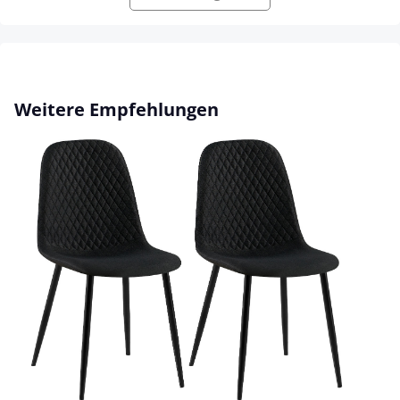
Produktgalerie überspringen
Weitere Empfehlungen