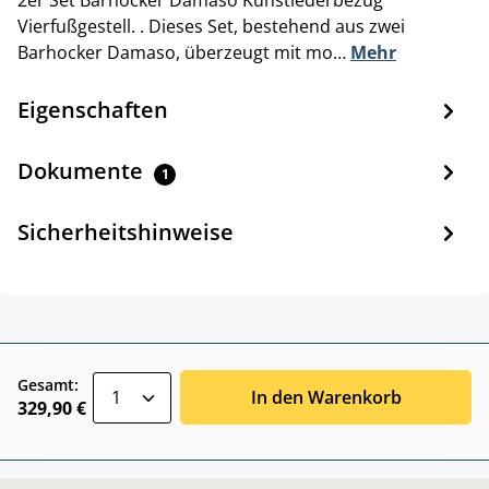
2er Set Barhocker Damaso Kunstlederbezug
Vierfußgestell. . Dieses Set, bestehend aus zwei
Barhocker Damaso, überzeugt mit mo…
Mehr
Eigenschaften
Dokumente
1
Sicherheitshinweise
zentheme.component.product.quantitySele
Gesamt:
In den Warenkorb
329,90 €