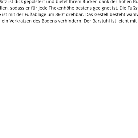
itz ist dick gepolstert und bietet Ihrem Rücken dank der hohen Rück
en, sodass er für jede Thekenhöhe bestens geeignet ist. Die Fußstü
che ist mit der Fußablage um 360° drehbar. Das Gestell besteht wa
in Verkratzen des Bodens verhindern. Der Barstuhl ist leicht mit