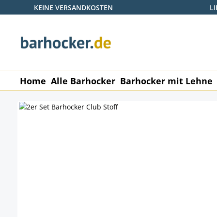
KEINE VERSANDKOSTEN
L
 Hauptinhalt springen
Zur Suche springen
Zur Hauptnavigation springen
Home
Alle Barhocker
Barhocker mit Lehne