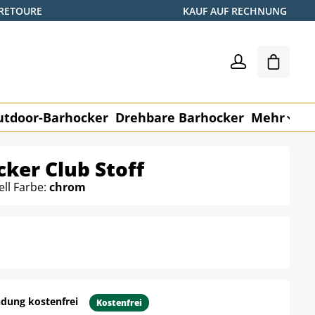
 RETOURE
KAUF AUF RECHNUNG
Warenk
utdoor-Barhocker
Drehbare Barhocker
Mehr
M
cker Club Stoff
ell Farbe:
chrom
dung kostenfrei
Kostenfrei