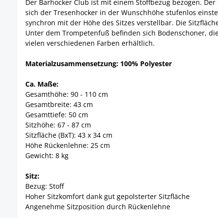
Der Barhocker Club ist mit einem Stoffbezug bezogen. Der S
sich der Tresenhocker in der Wunschhöhe stufenlos einstell
synchron mit der Höhe des Sitzes verstellbar. Die Sitzflä
Unter dem Trompetenfuß befinden sich Bodenschoner, die e
vielen verschiedenen Farben erhältlich.
Materialzusammensetzung: 100% Polyester
Ca. Maße:
Gesamthöhe: 90 - 110 cm
Gesamtbreite: 43 cm
Gesamttiefe: 50 cm
Sitzhöhe: 67 - 87 cm
Sitzfläche (BxT): 43 x 34 cm
Höhe Rückenlehne: 25 cm
Gewicht: 8 kg
Sitz:
Bezug: Stoff
Hoher Sitzkomfort dank gut gepolsterter Sitzfläche
Angenehme Sitzposition durch Rückenlehne