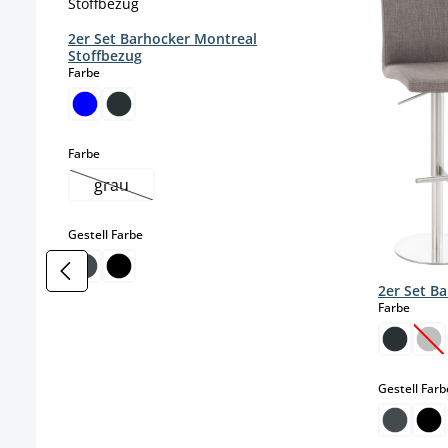
2er Set Barhocker Montreal
Stoffbezug
auswählen
Farbe
auswählen
Farbe
grau
(Diese Option ist zurzeit nicht verfügbar.)
auswählen
Gestell Farbe
2er Set B
auswä
Farbe
(Di
Gestell Farb