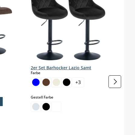
2er 
Stof
2er Set Barhocker Lazio Samt
Farbe
auswählen
Farbe
+
3
Gestel
auswählen
Gestell Farbe
eit nicht verfügbar.)