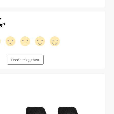
e
ng?
Feedback geben