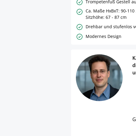
Trompetenfuß Gestell au
Ca. Maße HxBxT: 90-110 
Sitzhöhe: 67 - 87 cm
Drehbar und stufenlos v
Modernes Design
K
d
u
G