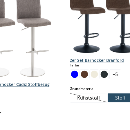
2er Set Barhocker Branford
auswählen
Farbe
+
5
arhocker Cadiz Stoffbezug
auswählen
Grundmaterial
hlen
Kunststoff
Stoff
(Diese Option ist zurz
ese Option ist zurzeit nicht verfügbar.)
auswählen
e