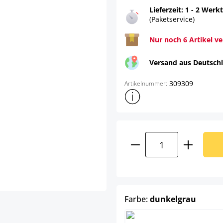
Lieferzeit: 1 - 2 Werk
(Paketservice)
Nur noch 6 Artikel v
Versand aus Deutsch
309309
Artikelnummer:
Weitere Produktinformatione
Produkt Anzahl: G
auswä
Farbe:
dunkelgrau