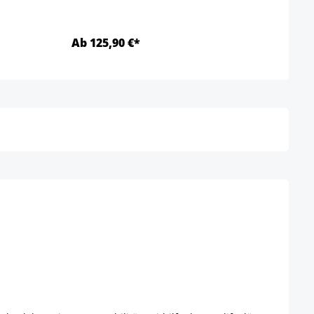
Ab 125,90 €*
Ab 3
Details