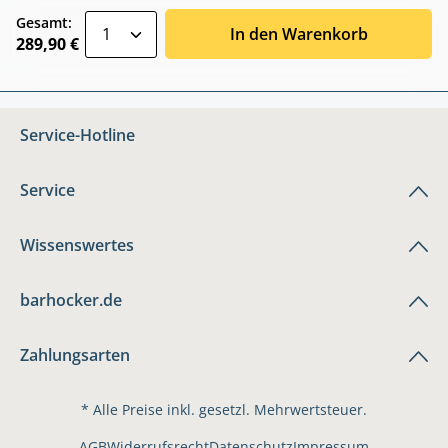
zentheme.component.product.quantitySele
Gesamt:
In den Warenkorb
289,90 €
Service-Hotline
Service
Wissenswertes
barhocker.de
Zahlungsarten
* Alle Preise inkl. gesetzl. Mehrwertsteuer.
AGB
Widerrufsrecht
Datenschutz
Impressum