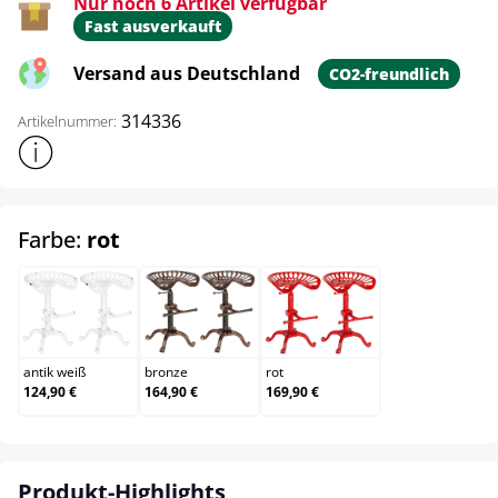
Nur noch 6 Artikel verfügbar
Fast ausverkauft
Versand aus Deutschland
CO2-freundlich
314336
Artikelnummer:
Weitere Produktinformationen anzeigen
auswählen
Farbe:
rot
antik weiß
bronze
rot
antik weiß
bronze
rot
124,90 €
164,90 €
169,90 €
Produkt-Highlights