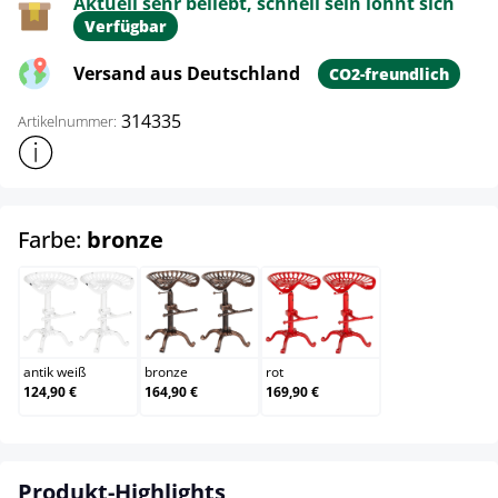
Aktuell sehr beliebt, schnell sein lohnt sich
Verfügbar
Versand aus Deutschland
CO2-freundlich
314335
Artikelnummer:
Weitere Produktinformationen anzeigen
auswählen
Farbe:
bronze
antik weiß
bronze
rot
antik weiß
bronze
rot
124,90 €
164,90 €
169,90 €
Produkt-Highlights