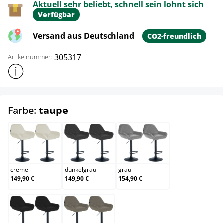
Aktuell sehr beliebt, schnell sein lohnt sich
Verfügbar
Versand aus Deutschland
CO2-freundlich
305317
Artikelnummer:
Weitere Produktinformationen anzeigen
auswählen
Farbe:
taupe
creme
dunkelgrau
grau
creme
dunkelgrau
grau
149,90 €
149,90 €
154,90 €
schwarz
taupe