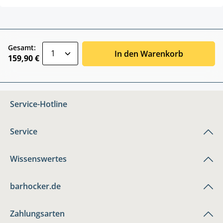
zentheme.component.product.quantitySele
Gesamt:
In den Warenkorb
159,90 €
Service-Hotline
Service
Wissenswertes
barhocker.de
Zahlungsarten