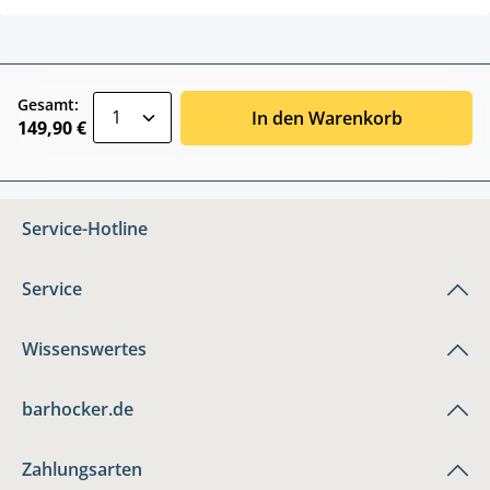
zentheme.component.product.quantitySele
Gesamt:
In den Warenkorb
149,90 €
Service-Hotline
Service
Wissenswertes
barhocker.de
Zahlungsarten