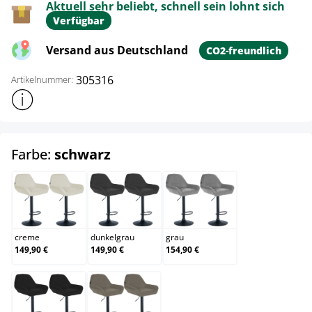
Aktuell sehr beliebt, schnell sein lohnt sich
Verfügbar
Versand aus Deutschland
CO2-freundlich
305316
Artikelnummer:
Weitere Produktinformationen anzeigen
auswählen
Farbe:
schwarz
creme
dunkelgrau
grau
creme
dunkelgrau
grau
149,90 €
149,90 €
154,90 €
schwarz
taupe