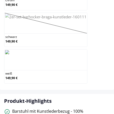
chrom
149,90 €
schwarz
(Diese Option ist zurzeit nicht verfügbar.)
schwarz
149,90 €
weiß
weiß
149,90 €
Produkt-Highlights
Barstuhl mit Kunstlederbezug - 100%