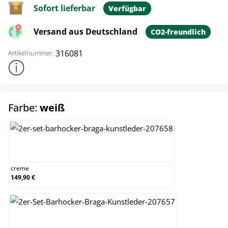
Sofort lieferbar
Verfügbar
Versand aus Deutschland
CO2-freundlich
316081
Artikelnummer:
Weitere Produktinformationen anzeigen
auswählen
Farbe:
weiß
creme
creme
149,90 €
grau