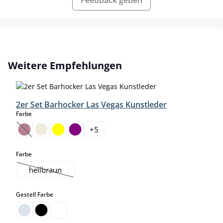
Produktgalerie überspringen
Weitere Empfehlungen
2er Set Barhocker Las Vegas Kunstleder
auswählen
Farbe
+
5
(Diese Option ist zurzeit nicht verfügbar.)
auswählen
Farbe
hellbraun
(Diese Option ist zurzeit nicht verfügbar.)
auswählen
Gestell Farbe