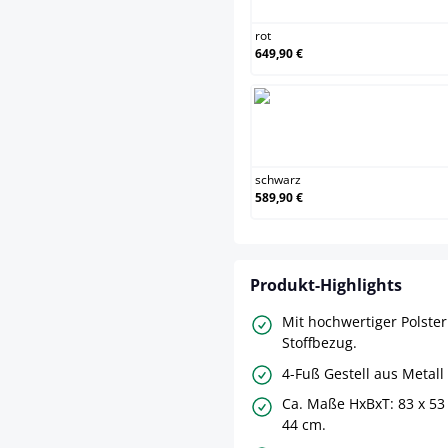
rot
649,90 €
schw
schwarz
589,90 €
Produkt-Highlights
Mit hochwertiger Polste
Stoffbezug.
4-Fuß Gestell aus Metall
Ca. Maße HxBxT: 83 x 53 
44 cm.