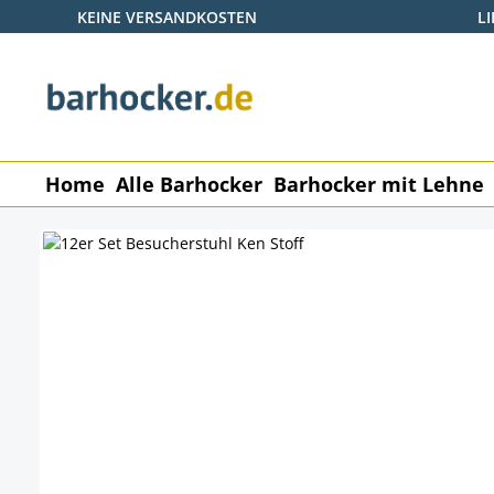
KEINE VERSANDKOSTEN
L
 Hauptinhalt springen
Zur Suche springen
Zur Hauptnavigation springen
Home
Alle Barhocker
Barhocker mit Lehne