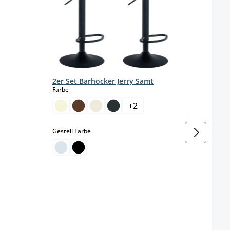
2er Set Barhocker Jerry Samt
auswählen
Farbe
+
2
auswählen
Gestell Farbe
4er 
Farbe