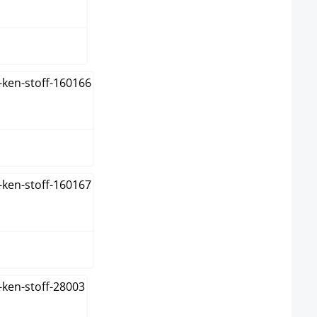
n
nge