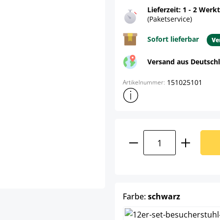
Lieferzeit: 1 - 2 Werk
(Paketservice)
Sofort lieferbar
Ve
Versand aus Deutsch
151025101
Artikelnummer:
Weitere Produktinformatione
Produkt Anzahl: G
auswähle
Farbe:
schwarz