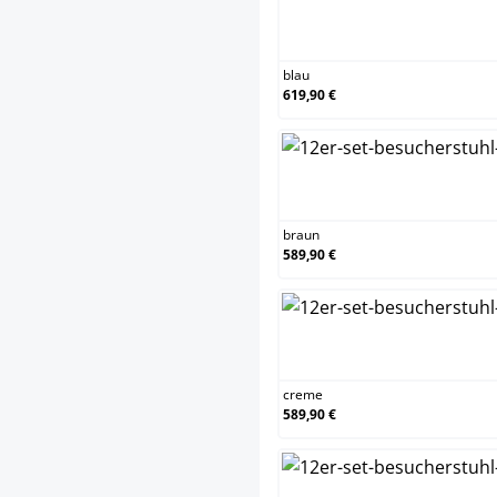
blau
blau
619,90 €
bra
braun
589,90 €
cre
creme
589,90 €