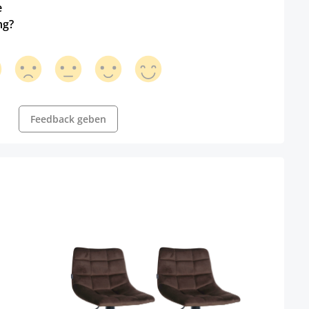
e
ng?
Feedback geben