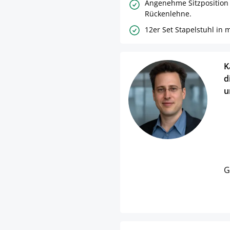
Angenehme Sitzposition
Rückenlehne.
12er Set Stapelstuhl in
K
d
u
G