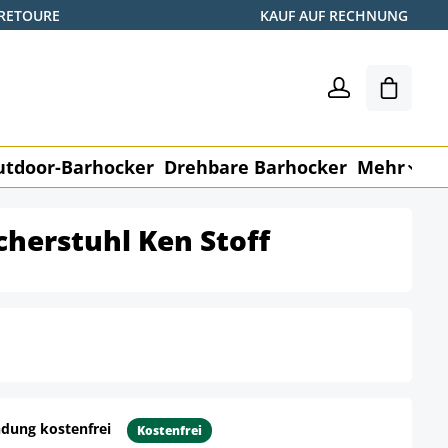
 RETOURE
KAUF AUF RECHNUNG
Warenk
utdoor-Barhocker
Drehbare Barhocker
Mehr
M
cherstuhl Ken Stoff
dung kostenfrei
Kostenfrei