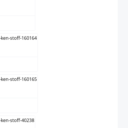
un
me