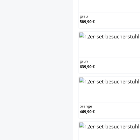
grau
grau
589,90 €
grü
grün
639,90 €
ora
orange
469,90 €
rot