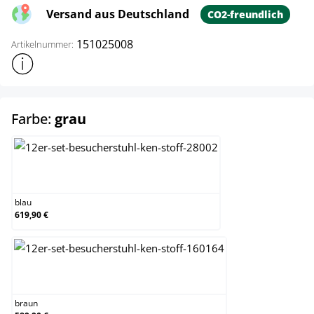
Versand aus Deutschland
CO2-freundlich
151025008
Artikelnummer:
Weitere Produktinformationen anzeigen
auswählen
Farbe:
grau
blau
blau
619,90 €
braun
braun