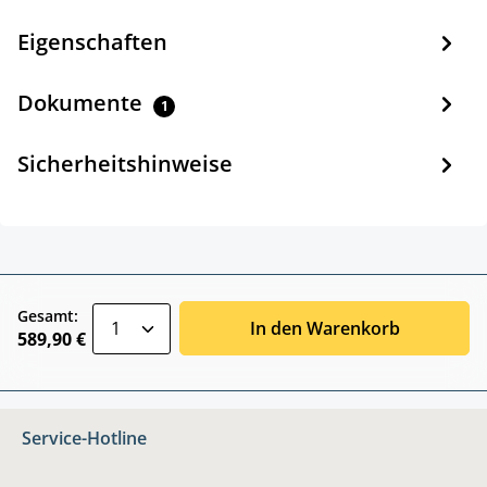
Eigenschaften
Dokumente
1
Sicherheitshinweise
zentheme.component.product.quantitySele
Gesamt:
In den Warenkorb
589,90 €
Service-Hotline