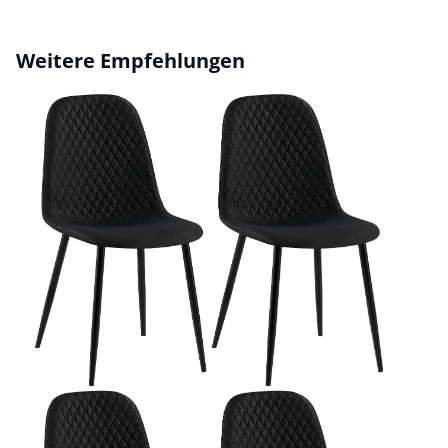
Produktgalerie überspringen
Weitere Empfehlungen