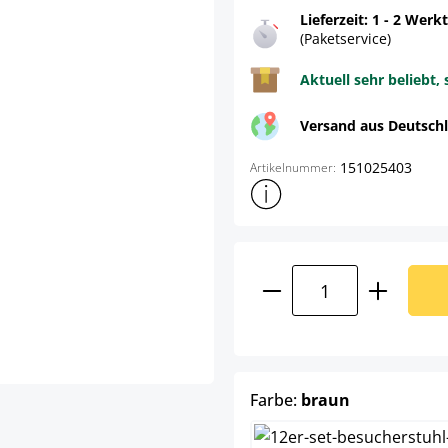
Lieferzeit: 1 - 2 Werk
(Paketservice)
Aktuell sehr beliebt, 
Versand aus Deutsch
151025403
Artikelnummer:
Weitere Produktinformatione
Produkt Anzahl: G
auswählen
Farbe:
braun