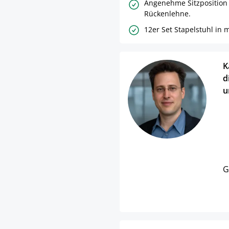
Angenehme Sitzposition
Rückenlehne.
12er Set Stapelstuhl in
K
d
u
G