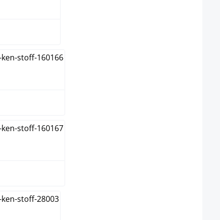
n
nge