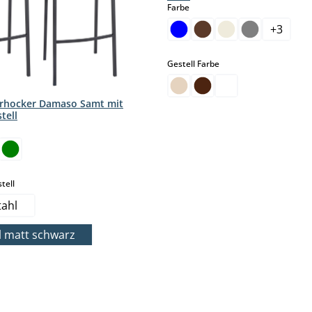
auswählen
Farbe
+
3
auswählen
Gestell Farbe
arhocker Damaso Samt mit
tell
hlen
auswählen
tell
tahl
l matt schwarz