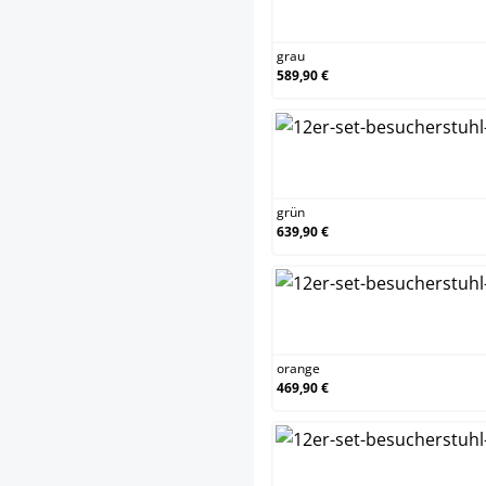
grau
grau
589,90 €
grü
grün
639,90 €
ora
orange
469,90 €
rot