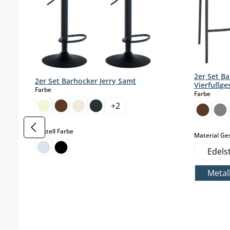
2er Set B
2er Set Barhocker Jerry Samt
Vierfußges
auswählen
Farbe
auswä
Farbe
+
2
auswählen
Gestell Farbe
Material Ges
Edels
Metal