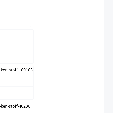
un
me