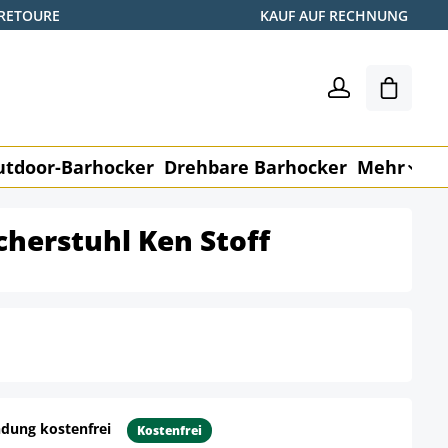
 RETOURE
KAUF AUF RECHNUNG
Warenk
utdoor-Barhocker
Drehbare Barhocker
Mehr
M
cherstuhl Ken Stoff
dung kostenfrei
Kostenfrei