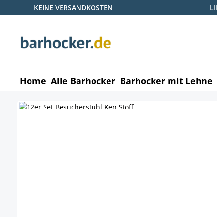
KEINE VERSANDKOSTEN
L
 Hauptinhalt springen
Zur Suche springen
Zur Hauptnavigation springen
Home
Alle Barhocker
Barhocker mit Lehne