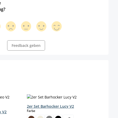
e
ng?
Feedback geben
2er Set Barhocker Lucy V2
auswählen
Farbe
o V2