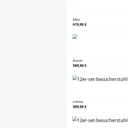
blau
blau
619,90 €
bra
braun
589,90 €
cre
creme
589,90 €