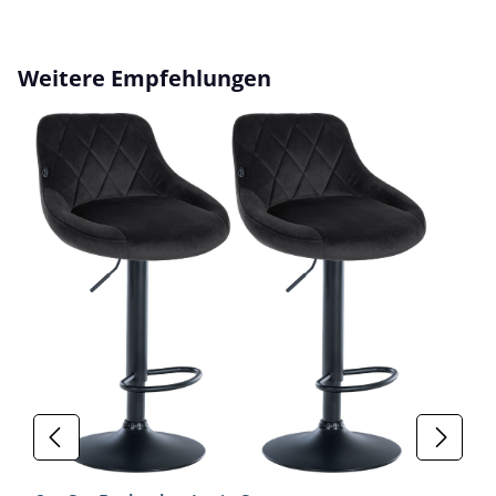
Produktgalerie überspringen
Weitere Empfehlungen