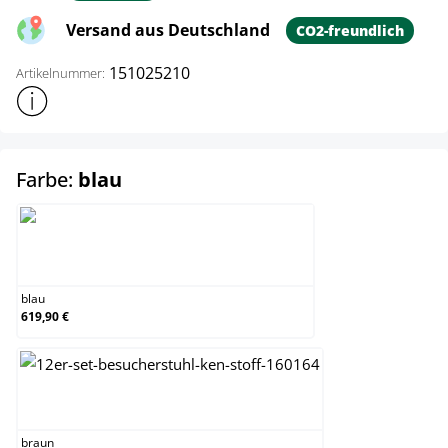
Versand aus Deutschland
CO2-freundlich
151025210
Artikelnummer:
Weitere Produktinformationen anzeigen
auswählen
Farbe:
blau
blau
blau
619,90 €
braun
braun