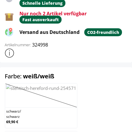
Schnelle Lieferung
Nur noch 2 Artikel verfügbar
Fast ausverkauft
Versand aus Deutschland
CO2-freundlich
324998
Artikelnummer:
Weitere Produktinformationen anzeigen
auswählen
Farbe:
weiß/weiß
schwarz/schwarz
(This option is currently unavailable.)
schwarz
/
schwarz
69,90 €