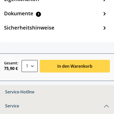
Dokumente
1
Sicherheitshinweise
zentheme.component.product.quantitySele
Gesamt:
In den Warenkorb
75,90 €
Service-Hotline
Service