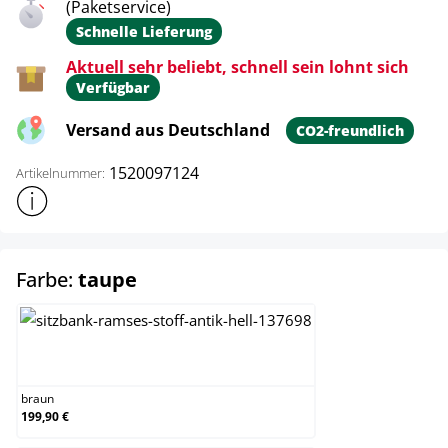
(Paketservice)
Schnelle Lieferung
Aktuell sehr beliebt, schnell sein lohnt sich
Verfügbar
Versand aus Deutschland
CO2-freundlich
1520097124
Artikelnummer:
Weitere Produktinformationen anzeigen
auswählen
Farbe:
taupe
braun
braun
199,90 €