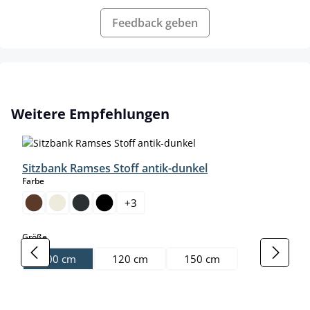
Feedback geben
Produktgalerie überspringen
Weitere Empfehlungen
Sitzbank Ramses Stoff antik-dunkel
auswählen
Farbe
+
3
auswählen
Größe
100 cm
120 cm
150 cm