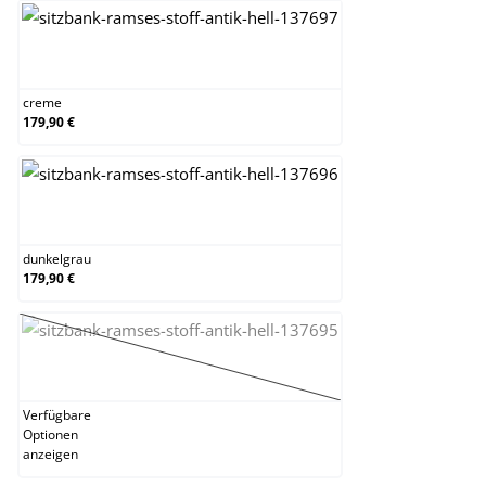
creme
creme
179,90 €
dunkelgrau
dunkelgrau
179,90 €
gelb
(Diese Option ist zurzeit nicht verfügbar.)
Verfügbare
Optionen
anzeigen