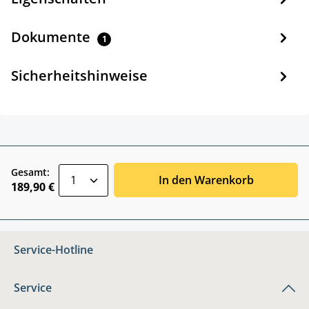
Dokumente
1
Sicherheitshinweise
zentheme.component.product.quantitySele
Gesamt:
In den Warenkorb
189,90 €
Service-Hotline
Service