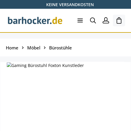
KEINE VERSANDKOSTEN
Zum Hauptinhalt springen
Ware
Home
Möbel
Bürostühle