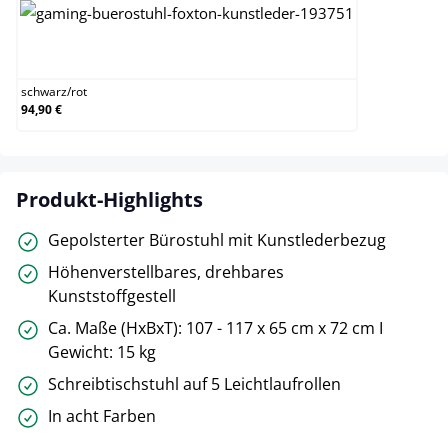
schwarz/rot
schwarz
/
rot
94,90 €
Produkt-Highlights
Gepolsterter Bürostuhl mit Kunstlederbezug
Höhenverstellbares, drehbares
Kunststoffgestell
Ca. Maße (HxBxT): 107 - 117 x 65 cm x 72 cm I
Gewicht: 15 kg
Schreibtischstuhl auf 5 Leichtlaufrollen
In acht Farben