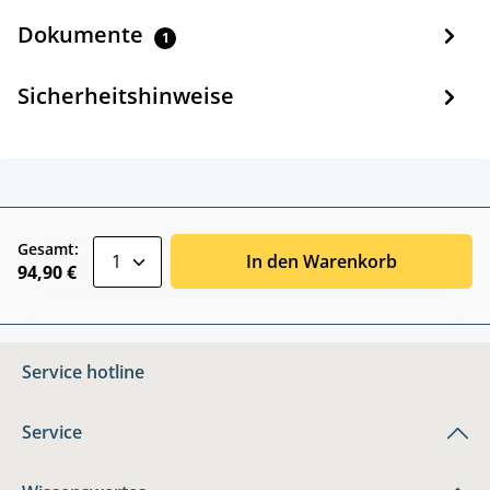
Dokumente
1
Sicherheitshinweise
zentheme.component.product.quantitySele
Gesamt:
In den Warenkorb
94,90 €
Service hotline
Service