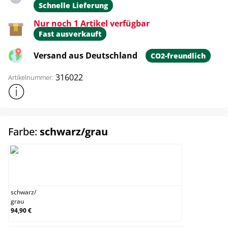
Schnelle Lieferung
Nur noch 1 Artikel verfügbar
Fast ausverkauft
Versand aus Deutschland
CO2-freundlich
316022
Artikelnummer:
Weitere Produktinformationen anzeigen
auswählen
Farbe:
schwarz/grau
schwarz/grau
schwarz
/
grau
94,90 €