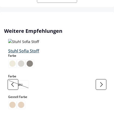
Produktgalerie überspringen
Weitere Empfehlungen
Stuhl Sofia Stoff
auswählen
Farbe
auswählen
Farbe
blau
(Diese Option ist zurzeit nicht verfügbar.)
auswählen
Gestell Farbe