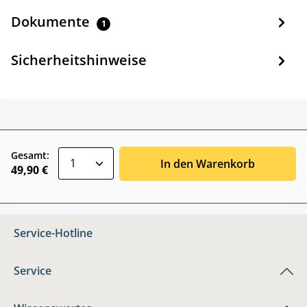
Dokumente
1
Sicherheitshinweise
zentheme.component.product.quantitySele
Gesamt:
In den Warenkorb
49,90 €
Service-Hotline
Service