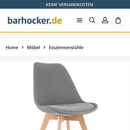
KEINE VERSANDKOSTEN
Zum Hauptinhalt springen
Ware
Home
Möbel
Esszimmerstühle