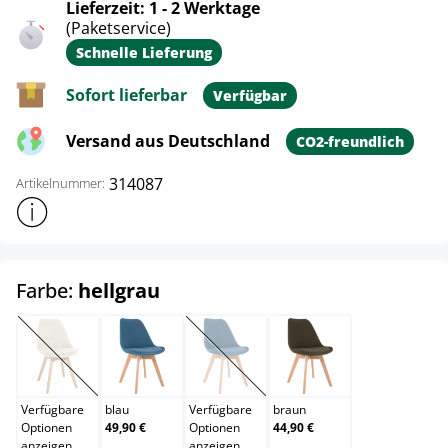
Lieferzeit: 1 - 2 Werktage
(Paketservice)
Schnelle Lieferung
Sofort lieferbar
Verfügbar
Versand aus Deutschland
CO2-freundlich
314087
Artikelnummer:
Weitere Produktinformationen anzeigen
auswählen
Farbe:
hellgrau
beige
blau
bordeauxrot
braun
(Diese Option ist zurzeit nicht verfügbar.)
(Diese Option ist zurzeit nicht verfügb
Verfügbare
blau
Verfügbare
braun
Optionen
49,90 €
Optionen
44,90 €
anzeigen
anzeigen