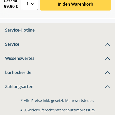
zentheme.component.product.quantitySele
Gesamt:
In den Warenkorb
99,90 €
Service-Hotline
Service
Wissenswertes
barhocker.de
Zahlungsarten
* Alle Preise inkl. gesetzl. Mehrwertsteuer.
AGB
Widerrufsrecht
Datenschutz
Impressum