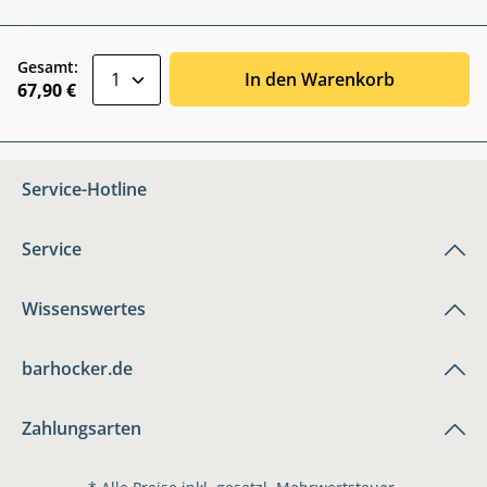
zentheme.component.product.quantitySele
Gesamt:
In den Warenkorb
67,90 €
Service-Hotline
Service
Wissenswertes
barhocker.de
Zahlungsarten