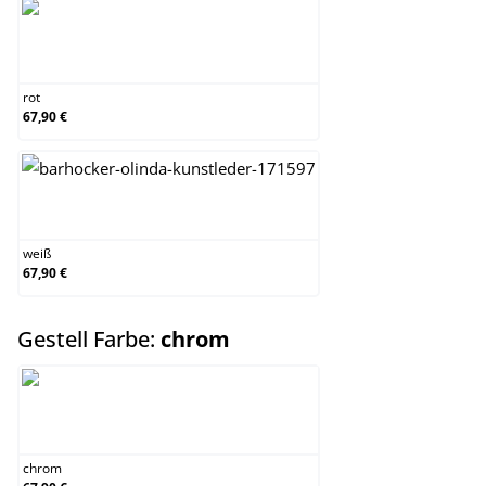
rot
rot
67,90 €
weiß
weiß
67,90 €
auswählen
Gestell Farbe:
chrom
chrom
chrom