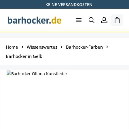
KEINE VERSANDKOSTEN
Zum Hauptinhalt springen
Ware
Home
Wissenswertes
Barhocker-Farben
Barhocker in Gelb