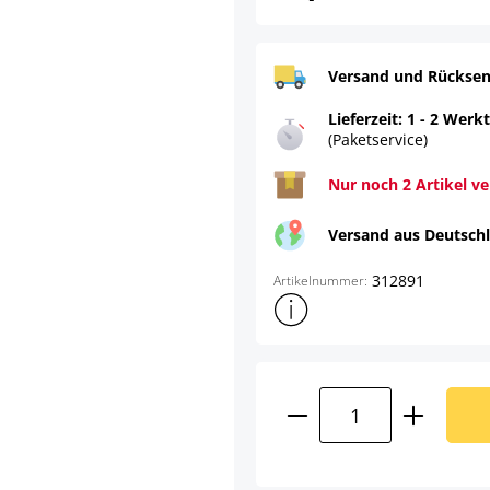
Versand und Rücksen
Lieferzeit: 1 - 2 Werk
(Paketservice)
Nur noch 2 Artikel v
Versand aus Deutsch
312891
Artikelnummer:
Weitere Produktinformatione
Produkt Anzahl: G