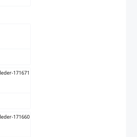
ählen
rz