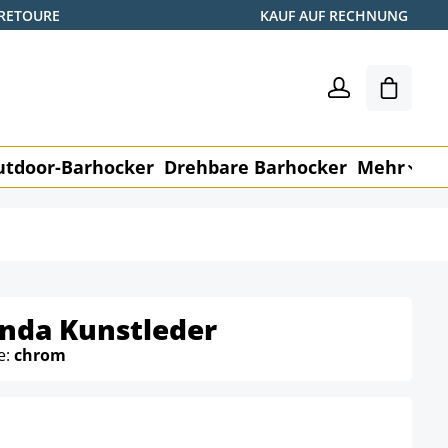
 RETOURE
KAUF AUF RECHNUNG
Warenk
utdoor-Barhocker
Drehbare Barhocker
Mehr
M
inda Kunstleder
e:
chrom