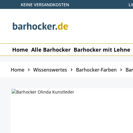
KEINE VERSANDKOSTEN
L
 Hauptinhalt springen
Zur Suche springen
Zur Hauptnavigation springen
Home
Alle Barhocker
Barhocker mit Lehne
Home
Wissenswertes
Barhocker-Farben
Bar