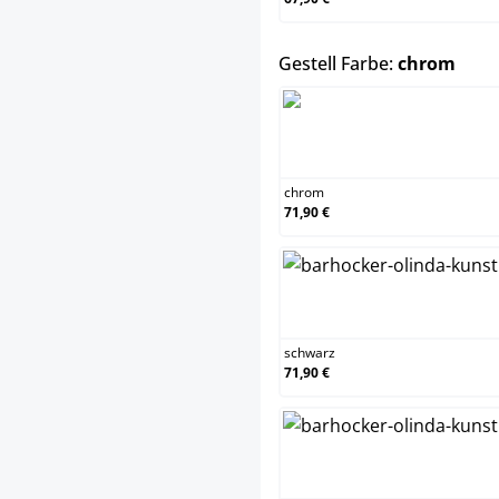
ausw
Gestell Farbe:
chrom
chrom
chrom
71,90 €
schwa
schwarz
71,90 €
weiß