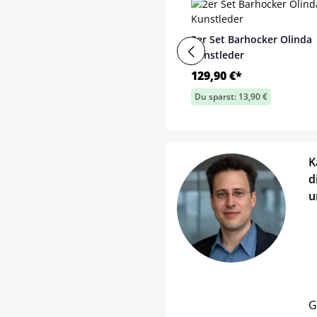
2er Set Barhocker Olinda
Kunstleder
129,90 €*
Du sparst: 13,90 €
K
d
u
G