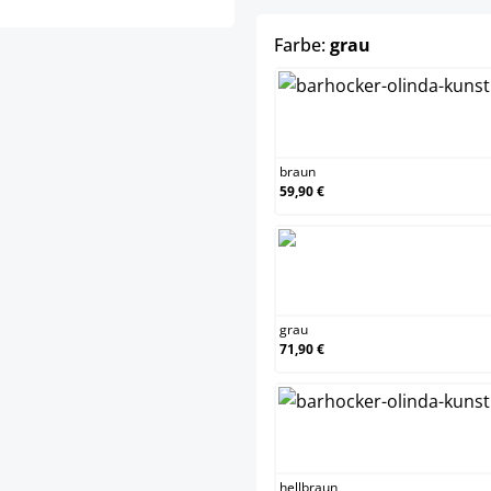
auswählen
Farbe:
grau
braun
braun
59,90 €
grau
grau
71,90 €
hellbr
hellbraun