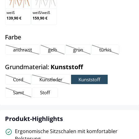
weiß
weiß
/
weiß
139,90 €
159,90 €
auswählen
Farbe
anthrazit
gelb
grün
türkis
(Diese Option ist zurzeit nicht verfügbar.)
(Diese Option ist zurzeit nicht verfügbar.)
(Diese Option ist zurzeit nicht ver
(Diese Option ist z
auswählen
Grundmaterial:
Kunststoff
Cord
Kunstleder
Kunststoff
(Diese Option ist zurzeit nicht verfügbar.)
(Diese Option ist zurzeit nicht verfügbar.)
Samt
Stoff
(Diese Option ist zurzeit nicht verfügbar.)
Produkt-Highlights
Ergonomische Sitzschalen mit komfortabler
Polsterung