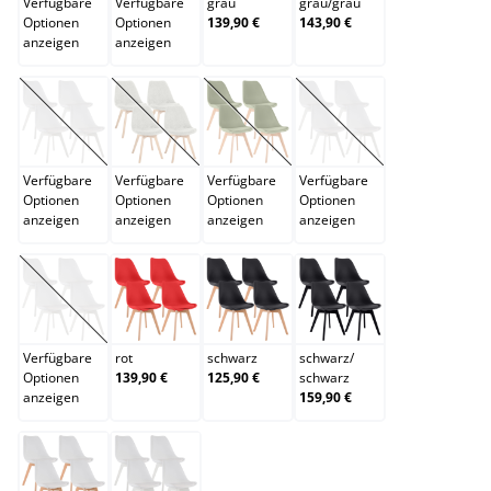
Verfügbare
Verfügbare
grau
grau
/
grau
Optionen
Optionen
139,90 €
143,90 €
anzeigen
anzeigen
grün
hellgrau
hellgrün
lila
(Diese Option ist zurzeit nicht verfügbar.)
(Diese Option ist zurzeit nicht verfügbar.)
(Diese Option ist zurzeit nicht verfügb
(Diese Option ist zurzei
Verfügbare
Verfügbare
Verfügbare
Verfügbare
Optionen
Optionen
Optionen
Optionen
anzeigen
anzeigen
anzeigen
anzeigen
orange
rot
schwarz
schwarz/schwarz
(Diese Option ist zurzeit nicht verfügbar.)
Verfügbare
rot
schwarz
schwarz
/
Optionen
139,90 €
125,90 €
schwarz
anzeigen
159,90 €
weiß
weiß/weiß