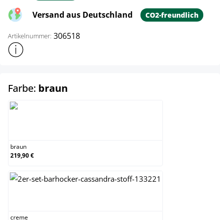
Versand aus Deutschland
CO2-freundlich
306518
Artikelnummer:
Weitere Produktinformationen anzeigen
auswählen
Farbe:
braun
braun
braun
219,90 €
creme
creme